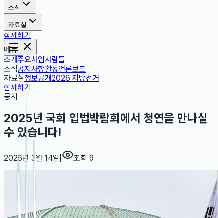
소식
자료실
함께하기
메뉴
소개
주요사업
사람들
소식
공지사항
활동
언론보도
자료실
정보공개
2026 지방선거
함께하기
공지
2025년 국회 입법박람회에서 청연을 만나실
수 있습니다!
2026년 3월 14일
|
조회
9