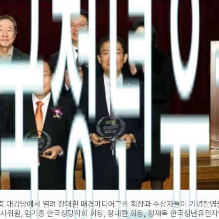
2층 대강당에서 열려 장대환 매경미디어그룹 회장과 수상자들이 기념촬영을
심사위원, 엄기홍 한국정당학회 회장, 장대환 회장, 정재욱 한국청년유권