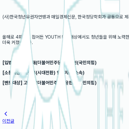
(사)한국청년유권자연맹과 매일경제신문, 한국정당학회가 공동으로 제4
올해로 4회차로 접어든 YOUTH 의원대상에서도 청년들을 위해 노력
더욱 커졌습니다.
[입법대상] 장경태(더불어민주당) 임병헌(국민의힘)
[소통대상] 조정훈(시대전환) 양향자(무소속)
[멘토대상] 고영인(더불어민주당) 윤한홍(국민의힘)
이전글