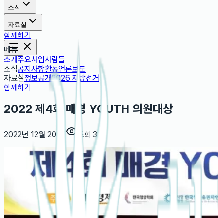
소식
자료실
함께하기
메뉴
소개
주요사업
사람들
소식
공지사항
활동
언론보도
자료실
정보공개
2026 지방선거
함께하기
2022 제4회 매경 YOUTH 의원대상
2022년 12월 20일
|
조회
3