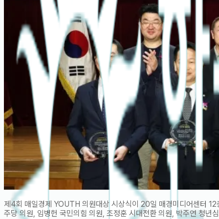
제4회 매일경제 YOUTH 의원대상 시상식이 20일 매경미디어센터 1
주당 의원, 임병헌 국민의힘 의원, 조정훈 시대전환 의원, 박주연 청년