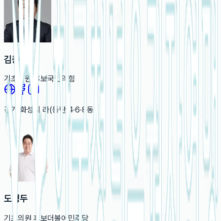
김종복
기초의원
후보
국민의힘
경기
화성시 라(동탄 4·6·8동)
도병두
기초의원
후보
더불어민주당