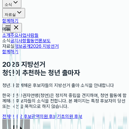
소식
자료실
함께하기
메뉴
소개
주요사업
사람들
소식
공지사항
활동
언론보도
자료실
정보공개
2026 지방선거
함께하기
2026 지방선거
청연이 추천하는 청년 출마자
청년과 함께해온 후보자들의 지방선거 출마 소식을 안내합니다
한국청년유권자연맹(청연)은 정치적 중립을 견지하며, 청연 활동에 함
께해온 후보자들의 소식을 전합니다. 본 페이지는 특정 후보자의 당선
또는 낙선을 목적으로 하지 않습니다.
전체
단체장 후보
광역의원 후보
기초의원 후보