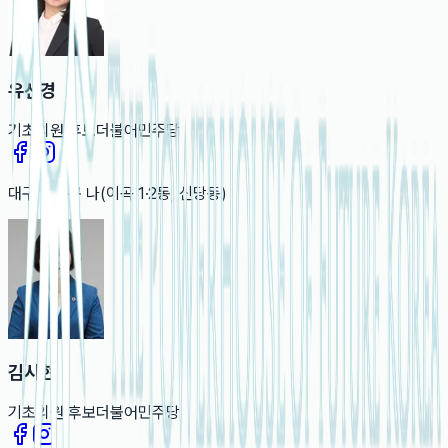
유선경
기초의원
후보
더불어민주당
대구
달서구 나(이곡 1·2동, 신당동)
김시현
기초의원
후보
더불어민주당