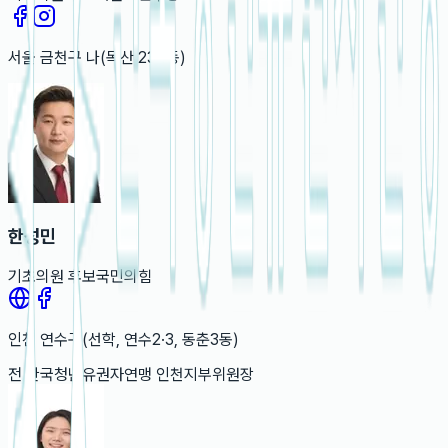
서울
금천구 나(독산 234동)
한성민
기초의원
후보
국민의힘
인천
연수구(선학, 연수2·3, 동춘3동)
전 한국청년유권자연맹 인천지부위원장